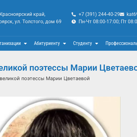
 Красноярский край,
+7 (391) 244-40-29
kat6
оярск, ул. Толстого, дом 69
Пн-Чт 08:00-17:00; Пт 08:
ганизации
Абитуриенту
Студенту
Профессионал
великой поэтессы Марии Цветаев
 великой поэтессы Марии Цветаевой