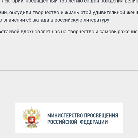
 лекторий, посвященный 130-летию со дня рождения вели
зии, обсудили творчество и жизнь этой удивительной женщ
о значении её вклада в российскую литературу.
Цветаевой вдохновляет нас на творчество и самовыражение