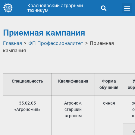
Красноярский аграрный
техникум
Приемная кампания
Главная
>
ФП Профессионалитет
>
Приемная
кампания
Специальность
Квалификация
Форма
У
обучения
обр
35.02.05
Агроном,
очная
о
«Агрономия»
старший
о
агроном
к