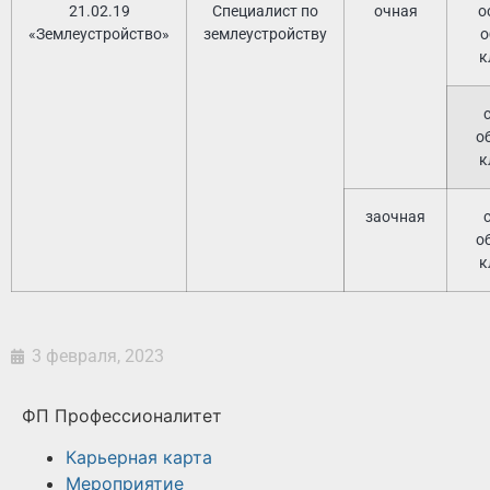
21.02.19
Специалист по
очная
о
«Землеустройство»
землеустройству
о
к
о
к
заочная
о
к
3 февраля, 2023
ФП Профессионалитет
Карьерная карта
Мероприятие