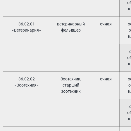
о
к
36.02.01
ветеринарный
очная
о
«Ветеринария»
фельдшер
о
к
о
к
36.02.02
Зоотехник,
очная
о
«Зоотехния»
старший
о
зоотехник
к
о
к