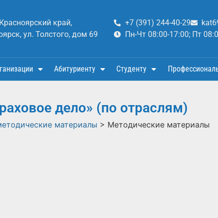
 Красноярский край,
+7 (391) 244-40-29
kat6
оярск, ул. Толстого, дом 69
Пн-Чт 08:00-17:00; Пт 08:
ганизации
Абитуриенту
Студенту
Профессионал
аховое дело» (по отраслям)
методические материалы
>
Методические материалы