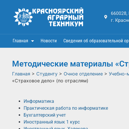
660028,
г. Красн
Главная
Новости
Сведения об образовательной ор
Методические материалы «Стр
Главная
>
Студенту
>
Очное отделение
>
Учебно-
«Страховое дело» (по отраслям)
Информатика
Практическая работа по информатике
Бухгалтерский учет
Иностранный язык 1 курс
Иностранный язык. Халекова