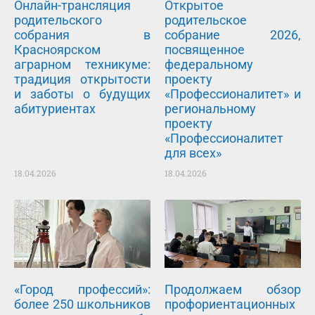
Онлайн-трансляция
Открытое
родительского
родительское
собрания в
собрание 2026,
Красноярском
посвященное
аграрном техникуме:
федеральному
традиция открытости
проекту
и заботы о будущих
«Профессионалитет» и
абитуриентах
региональному
проекту
«Профессионалитет
для всех»
18.04.2026
18.04.2026
«Город профессий»:
Продолжаем обзор
более 250 школьников
профориентационных