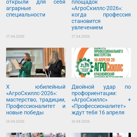
открыли для себя
площадок
аграрные
«АгроСкиллс-2026»:
специальности
когда профессия
становится
увлечением
17.04.2026
17.04.2026
X юбилейный
Двойной удар по
«АгроСкиллс-2026»:
профориентации:
мастерство, традиции,
«АгроСкиллс» +
Профессионалитет и
«Профессионалитет»
новые победы
ждут тебя 16 апреля
16.04.2026
10.04.2026