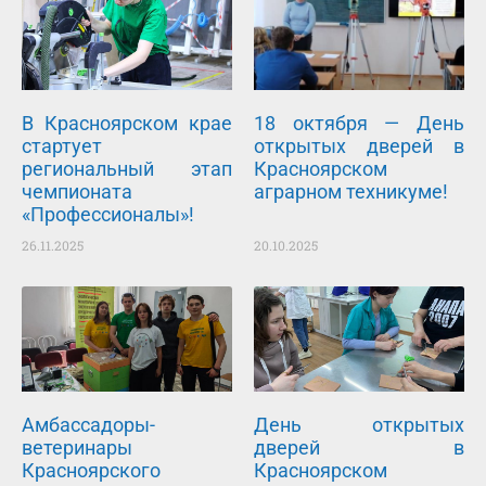
В Красноярском крае
18 октября — День
стартует
открытых дверей в
региональный этап
Красноярском
чемпионата
аграрном техникуме!
«Профессионалы»!
26.11.2025
20.10.2025
Амбассадоры-
День открытых
ветеринары
дверей в
Красноярского
Красноярском