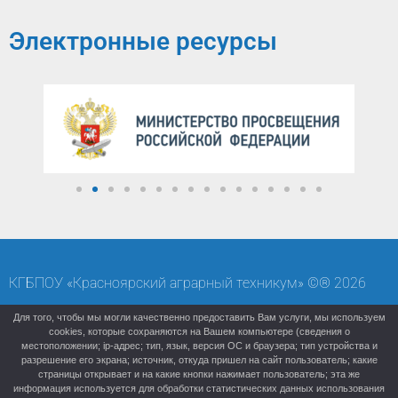
Электронные ресурсы
КГБПОУ «Красноярский аграрный техникум» ©® 2026
Карта сайта
Старая версия (архивный сайт)
Для того, чтобы мы могли качественно предоставить Вам услуги, мы используем
cookies, которые сохраняются на Вашем компьютере (сведения о
местоположении; ip-адрес; тип, язык, версия ОС и браузера; тип устройства и
разрешение его экрана; источник, откуда пришел на сайт пользователь; какие
страницы открывает и на какие кнопки нажимает пользователь; эта же
информация используется для обработки статистических данных использования