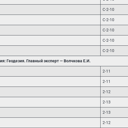
С-2-10
С-2-10
С-2-10
С-2-10
С-2-10
ция: Геодезия. Главный эксперт — Волчкова Е.И.
2-11
2-11
2-12
2-13
2-13
2-12