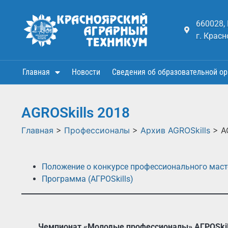
660028,
г. Красн
Главная
Новости
Сведения об образовательной ор
AGROSkills 2018
Главная
>
Профессионалы
>
Архив AGROSkills
>
A
Положение о конкурсе профессионального масте
Программа (АГРОSkills)
Чемпионат «Молодые профессионалы» АГРОSkills