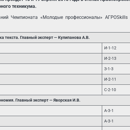
рного техникума.
ний Чемпионата «Молодые профессионалы» АГРОSkills 
а текста. Главный эксперт — Кулипанова А.В.
И-1-12
И-2-13
З-1-3
И-2-11
С-2-10
ономия. Главный эксперт — Яворская И.В.
А-3-1
А-3-1