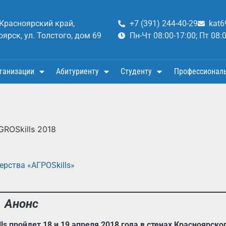
 Красноярский край,
+7 (391) 244-40-29
kat6
оярск, ул. Толстого, дом 69
Пн-Чт 08:00-17:00; Пт 08:
ганизации
Абитуриенту
Студенту
Профессионал
GROSkills 2018
рства «АГРОSkills»
Анонс
 пройдет 18 и 19 апреля 2018 года в стенах Красноярско