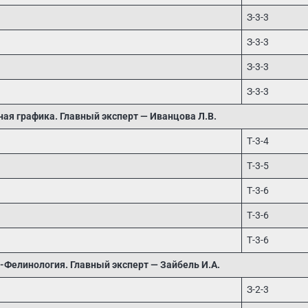
З-3-3
З-3-3
З-3-3
З-3-3
ая графика. Главный эксперт — Иванцова Л.В.
Т-3-4
Т-3-5
Т-3-6
Т-3-6
Т-3-6
-Фелинология. Главный эксперт — Зайбель И.А.
З-2-3