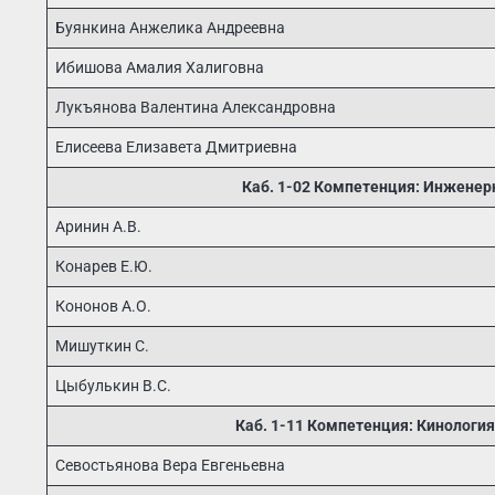
Буянкина Анжелика Андреевна
Ибишова Амалия Халиговна
Лукъянова Валентина Александровна
Елисеева Елизавета Дмитриевна
Каб. 1-02 Компетенция: Инженерн
Аринин А.В.
Конарев Е.Ю.
Кононов А.О.
Мишуткин С.
Цыбулькин В.С.
Каб. 1-11 Компетенция: Кинология
Севостьянова Вера Евгеньевна