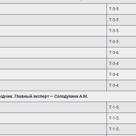
Т-3-5
Т-3-5
Т-3-5
Т-3-5
Т-3-6
Т-3-4
Т-3-4
Т-3-4
одчик. Главный эксперт — Солодухина А.М.
Т-1-5
Т-1-5
Т-1-5