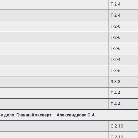
Т-2-4
Т-2-4
Т-2-6
Т-2-6
Т-2-6
Т-3-4
Т-3-6
З-3-3
Т-4-4
Т-4-4
е дело. Главный эксперт — Александрова О.А.
С-2-10
С-2-10