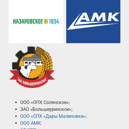
ООО «ОПХ Солянское»;
ЗАО «Большеуринское»;
ООО «СПХ «Дары Малиновки»;
ООО АМК;