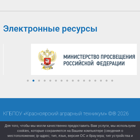
Электронные ресурсы
КГБПОУ «Красноярский аграрный техникум» ©® 2026
Карта сайта
Старая версия (архивный сайт)
Для того, чтобы мы могли качественно предоставить Вам услуги, мы используем
cookies, которые сохраняются на Вашем компьютере (сведения о
местоположении; ip-адрес; тип, язык, версия ОС и браузера; тип устройства и