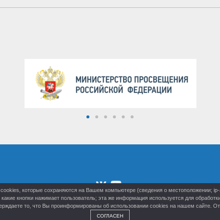
cookies, которые сохраняются на Вашем компьютере (сведения о местоположении; ip-ад
на какие кнопки нажимает пользователь; эта же информация используется для обработ
рждаете то, что Вы проинформированы об использовании cookies на нашем сайте. Отк
СОГЛАСЕН