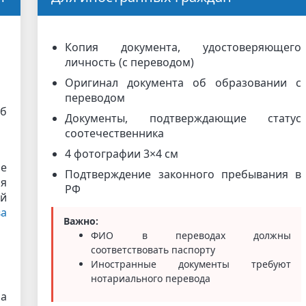
Копия документа, удостоверяющего
личность (с переводом)
Оригинал документа об образовании с
переводом
б
Документы, подтверждающие статус
соотечественника
4 фотографии 3×4 см
е
Подтверждение законного пребывания в
ся
РФ
й
ва
Важно:
ФИО в переводах должны
соответствовать паспорту
Иностранные документы требуют
нотариального перевода
а