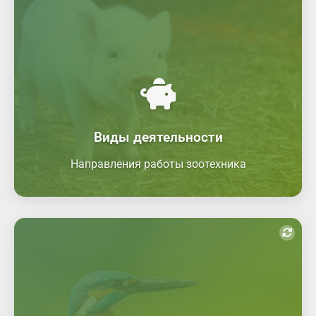
Организация кормления животных
Организация содержания животных
Проведение мероприятий по разведению
животных
Производство продукции животноводства
Первичная переработка продукции
животноводства
Управление работами по производству
Виды деятельности
продукции
Направления работы зоотехника
Перспективные места работы
Животноводческие комплексы (КРС,
свиноводство)
Птицефабрики и звероводческие хозяйства