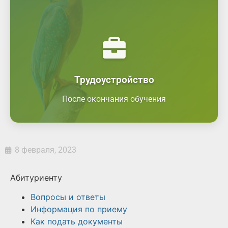
Племенные заводы и репродукторы
Фермерские и крестьянские хозяйства
Предприятия по переработке
животноводческой продукции
Государственные ветеринарные и
надзорные органы
Трудоустройство
Научно-исследовательские учреждения
После окончания обучения
8 февраля, 2023
Абитуриенту
Вопросы и ответы
Информация по приему
Как подать документы