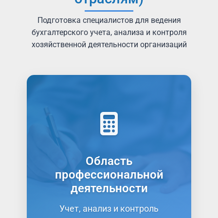
Подготовка специалистов для ведения
бухгалтерского учета, анализа и контроля
хозяйственной деятельности организаций
Основные направления
Учет имущества и обязательств
организации
Проведение и оформление
хозяйственных операций
Область
Обработка бухгалтерской информации
профессиональной
Проведение расчетов с бюджетом и
деятельности
внебюджетными фондами
Учет, анализ и контроль
Формирование бухгалтерской