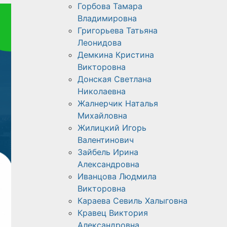
Горбова Тамара
Владимировна
Григорьева Татьяна
Леонидова
Демкина Кристина
Викторовна
Донская Светлана
Николаевна
Жалнерчик Наталья
Михайловна
Жилицкий Игорь
Валентинович
Зайбель Ирина
Александровна
Иванцова Людмила
Викторовна
Караева Севиль Халыговна
Кравец Виктория
Александровна