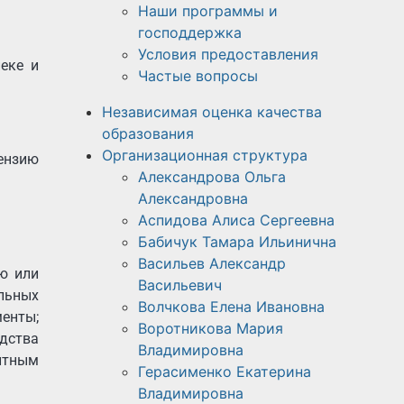
Наши программы и
господдержка
Условия предоставления
еке и
Частые вопросы
Независимая оценка качества
образования
Организационная структура
цензию
Александрова Ольга
Александровна
Аспидова Алиса Сергеевна
Бабичук Тамара Ильинична
Васильев Александр
ю или
Васильевич
ельных
Волчкова Елена Ивановна
менты;
Воротникова Мария
дства
Владимировна
итным
Герасименко Екатерина
Владимировна