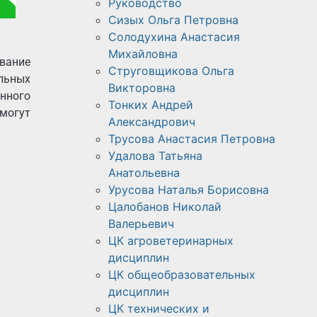
Руководство
Сизых Ольга Петровна
Солодухина Анастасия
Михайловна
вание
Струговщикова Ольга
ельных
Викторовна
нного
Тонких Андрей
 могут
Александрович
Трусова Анастасия Петровна
Удалова Татьяна
Анатольевна
Урусова Наталья Борисовна
Цалобанов Николай
Валерьевич
ЦК агроветеринарных
дисциплин
ЦК общеобразовательных
дисциплин
ЦК технических и