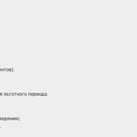
нтов).
я льготного периода.
ведению;
.