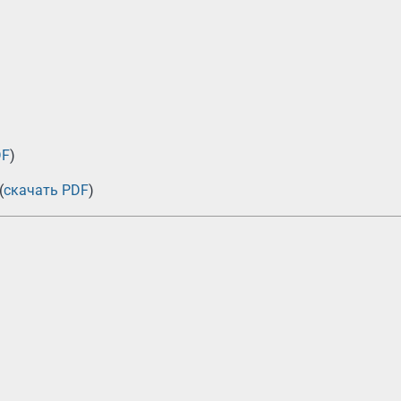
DF
)
(
скачать PDF
)