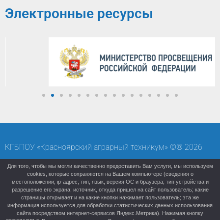
Электронные ресурсы
КГБПОУ «Красноярский аграрный техникум» ©® 2026
Карта сайта
Старая версия (архивный сайт)
Для того, чтобы мы могли качественно предоставить Вам услуги, мы используем
cookies, которые сохраняются на Вашем компьютере (сведения о
местоположении; ip-адрес; тип, язык, версия ОС и браузера; тип устройства и
разрешение его экрана; источник, откуда пришел на сайт пользователь; какие
страницы открывает и на какие кнопки нажимает пользователь; эта же
информация используется для обработки статистических данных использования
сайта посредством интернет-сервисов Яндекс.Метрика). Нажимая кнопку