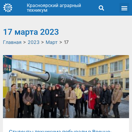
Красноярский аграрный
техникум
17 марта 2023
Главная
>
2023
>
Март
>
17
Студенты техникума побывали в Военно-