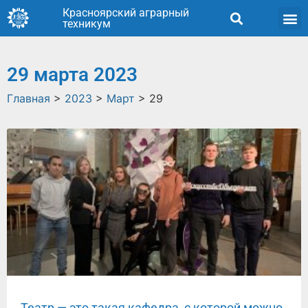
Красноярский аграрный
техникум
29 марта 2023
Главная
>
2023
>
Март
>
29
Театр — это такая кафедра, с которой можно