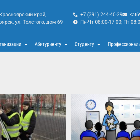
 Красноярский край,
+7 (391) 244-40-29
kat6
оярск, ул. Толстого, дом 69
Пн-Чт 08:00-17:00; Пт 08:
ганизации
Абитуриенту
Студенту
Профессионал