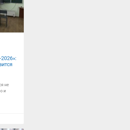
2026»:
вится
ся не
о и