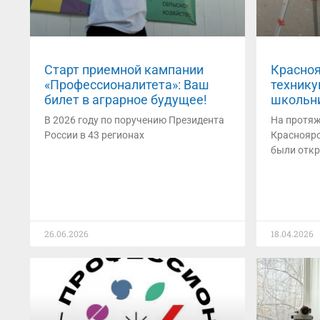
Старт приемной кампании
Красноя
«Профессионалитета»: Ваш
технику
билет в аграрное будущее!
школьни
В 2026 году по поручению Президента
На протяж
России в 43 регионах
Красноярс
были отк
26.06.2026
18.04.2026