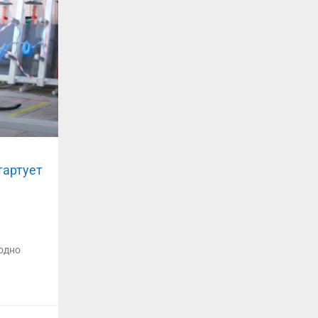
тартует
одно