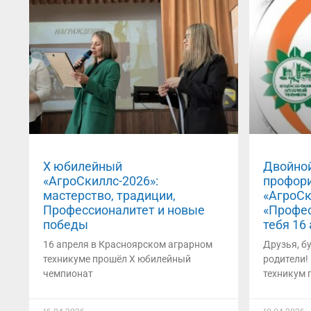
X юбилейный
Двойной
«АгроСкиллс-2026»:
профори
мастерство, традиции,
«АгроСк
Профессионалитет и новые
«Профес
победы
тебя 16
16 апреля в Красноярском аграрном
Друзья, б
техникуме прошёл X юбилейный
родители
чемпионат
техникум 