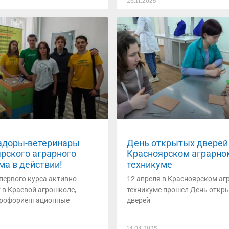
26.11.2025
адоры-ветеринары
День открытых дверей
рского аграрного
Красноярском аграрно
ма в действии!
техникуме
первого курса активно
12 апреля в Красноярском а
 в Краевой агрошколе,
техникуме прошел День откр
профориентационные
дверей
14.04.2025