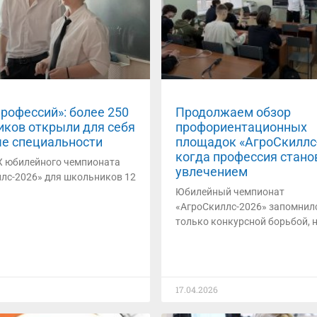
профессий»: более 250
Продолжаем обзор
ков открыли для себя
профориентационных
е специальности
площадок «АгроСкиллс-
когда профессия стано
X юбилейного чемпионата
увлечением
лс-2026» для школьников 12
Юбилейный чемпионат
«АгроСкиллс-2026» запомнил
только конкурсной борьбой, н
17.04.2026