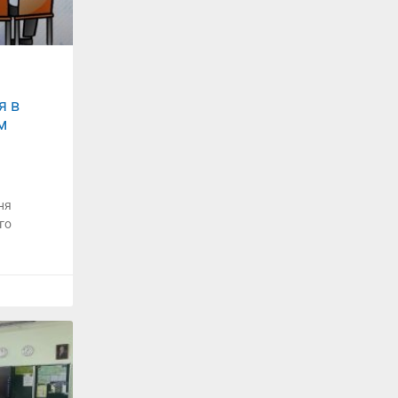
я в
м
ня
го