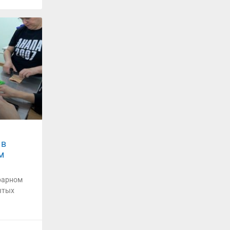
 в
м
грарном
ытых