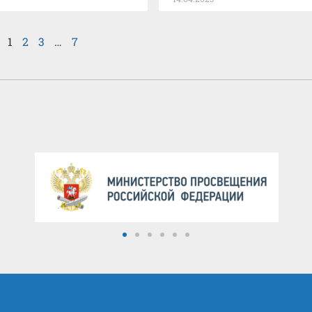
1
2
3
…
7