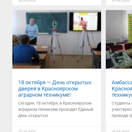
16.04.2026
10.04.2026
18 октября — День открытых
Амбасс
дверей в Красноярском
Красноя
аграрном техникуме!
технику
Сегодня, 18 октября, в Красноярском
Студенты 
аграрном техникуме проходит Единый
участвуют
день открытых
проводя 
20.10.2025
25.04.2025