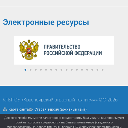
Электронные ресурсы
КГБПОУ «Красноярский аграрный техникум» ©® 2026
Карта сайта
Старая версия (архивный сайт)
Для того, чтобы мы могли качественно предоставить Вам услуги, мы используем
Политика конфиденциальности
cookies, которые сохраняются на Вашем компьютере (сведения о
местоположении; ip-адрес; тип, язык, версия ОС и браузера; тип устройства и