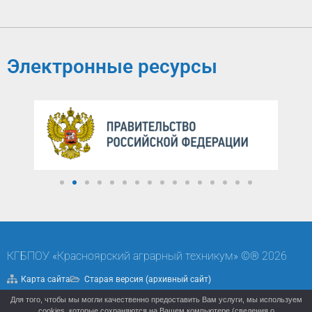
Электронные ресурсы
КГБПОУ «Красноярский аграрный техникум» ©® 2026
Карта сайта
Старая версия (архивный сайт)
Для того, чтобы мы могли качественно предоставить Вам услуги, мы используем
Политика конфиденциальности
cookies, которые сохраняются на Вашем компьютере (сведения о