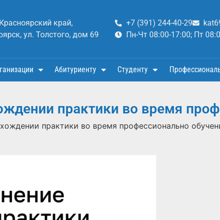
 Красноярский край,
+7 (391) 244-40-29
kat6
оярск, ул. Толстого, дом 69
Пн-Чт 08:00-17:00; Пт 08:
ганизации
Абитуриенту
Студенту
Профессионал
ождении практики во время про
охождении практики во время профессионально обучен