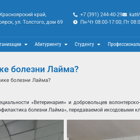
 Красноярский край,
+7 (391) 244-40-29
kat6
оярск, ул. Толстого, дом 69
Пн-Чт 08:00-17:00; Пт 08:
ганизации
Абитуриенту
Студенту
Профессионал
ике болезни Лайма?
тике болезни Лайма?
ециальности «Ветеринария» и добровольцев волонтерско
рофилактика болезни Лайма», передаваемой иксодовыми к