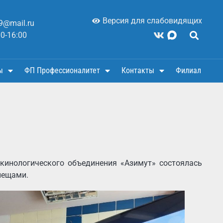
Версия для слабовидящих
9@mail.ru
00-16:00
ы
ФП Профессионалитет
Контакты
Филиал
-кинологического объединения «Азимут» состоялась
лещами.