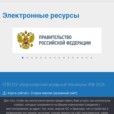
Электронные ресурсы
КГБПОУ «Красноярский аграрный техникум» ©® 2026
Карта сайта
Старая версия (архивный сайт)
Для того, чтобы мы могли качественно предоставить Вам услуги, мы используем
Политика конфиденциальности
cookies, которые сохраняются на Вашем компьютере (сведения о
местоположении; ip-адрес; тип, язык, версия ОС и браузера; тип устройства и
разрешение его экрана; источник, откуда пришел на сайт пользователь; какие