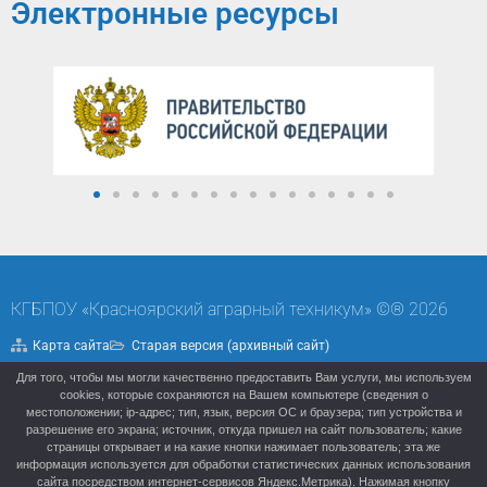
Электронные ресурсы
КГБПОУ «Красноярский аграрный техникум» ©® 2026
Карта сайта
Старая версия (архивный сайт)
Для того, чтобы мы могли качественно предоставить Вам услуги, мы используем
Политика конфиденциальности
cookies, которые сохраняются на Вашем компьютере (сведения о
местоположении; ip-адрес; тип, язык, версия ОС и браузера; тип устройства и
разрешение его экрана; источник, откуда пришел на сайт пользователь; какие
страницы открывает и на какие кнопки нажимает пользователь; эта же
информация используется для обработки статистических данных использования
сайта посредством интернет-сервисов Яндекс.Метрика). Нажимая кнопку