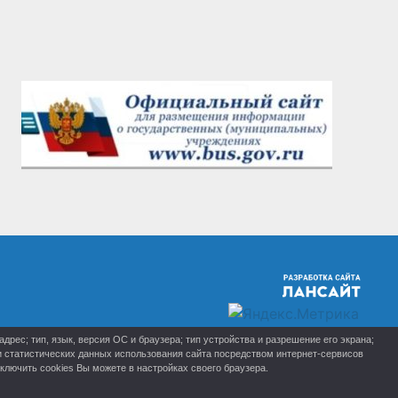
рес; тип, язык, версия ОС и браузера; тип устройства и разрешение его экрана;
ки статистических данных использования сайта посредством интернет-сервисов
лючить cookies Вы можете в настройках своего браузера.