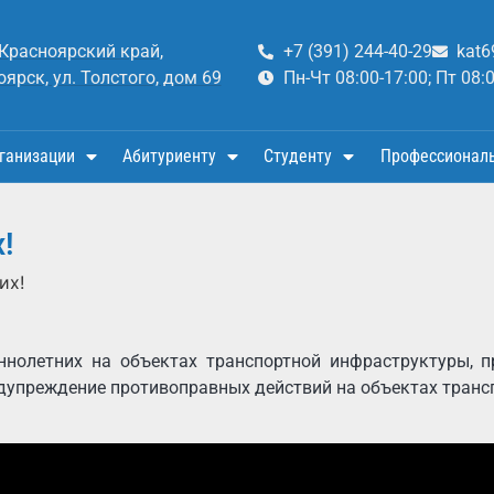
 Красноярский край,
+7 (391) 244-40-29
kat6
оярск, ул. Толстого, дом 69
Пн-Чт 08:00-17:00; Пт 08:
ганизации
Абитуриенту
Студенту
Профессионал
!
их!
нолетних на объектах транспортной инфраструктуры, 
дупреждение противоправных действий на объектах тран