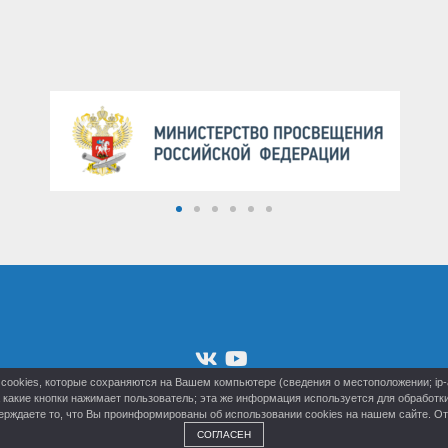
cookies, которые сохраняются на Вашем компьютере (сведения о местоположении; ip-ад
на какие кнопки нажимает пользователь; эта же информация используется для обработ
рждаете то, что Вы проинформированы об использовании cookies на нашем сайте. Отк
СОГЛАСЕН