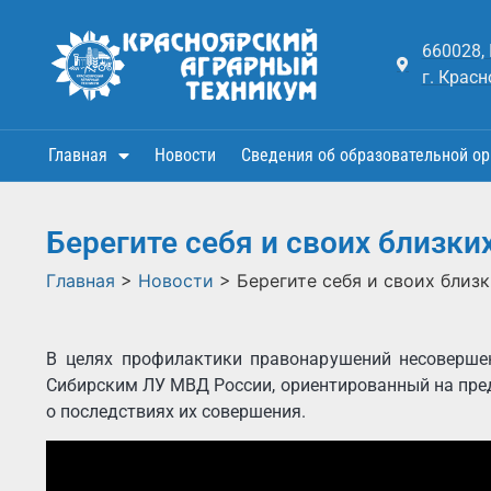
660028,
г. Красн
Главная
Новости
Сведения об образовательной ор
Берегите себя и своих близких
Главная
>
Новости
>
Берегите себя и своих близк
В целях профилактики правонарушений несовершен
Сибирским ЛУ МВД России, ориентированный на пре
о последствиях их совершения.