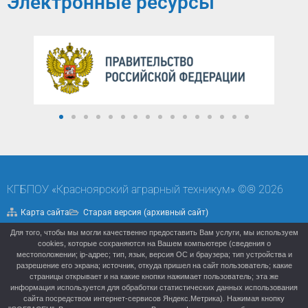
Электронные ресурсы
КГБПОУ «Красноярский аграрный техникум» ©® 2026
Карта сайта
Старая версия (архивный сайт)
Для того, чтобы мы могли качественно предоставить Вам услуги, мы используем
Политика конфиденциальности
cookies, которые сохраняются на Вашем компьютере (сведения о
местоположении; ip-адрес; тип, язык, версия ОС и браузера; тип устройства и
разрешение его экрана; источник, откуда пришел на сайт пользователь; какие
страницы открывает и на какие кнопки нажимает пользователь; эта же
информация используется для обработки статистических данных использования
сайта посредством интернет-сервисов Яндекс.Метрика). Нажимая кнопку