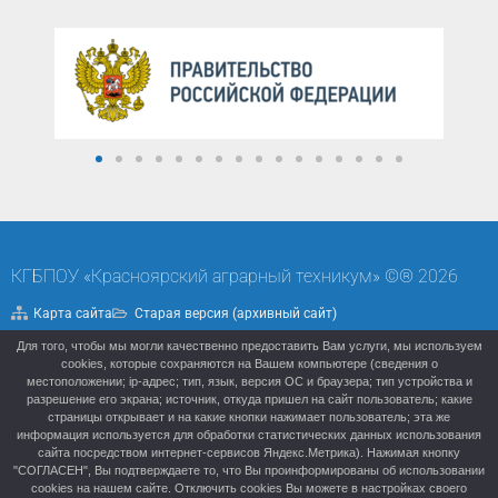
КГБПОУ «Красноярский аграрный техникум» ©® 2026
Карта сайта
Старая версия (архивный сайт)
Для того, чтобы мы могли качественно предоставить Вам услуги, мы используем
Политика конфиденциальности
cookies, которые сохраняются на Вашем компьютере (сведения о
местоположении; ip-адрес; тип, язык, версия ОС и браузера; тип устройства и
разрешение его экрана; источник, откуда пришел на сайт пользователь; какие
страницы открывает и на какие кнопки нажимает пользователь; эта же
информация используется для обработки статистических данных использования
сайта посредством интернет-сервисов Яндекс.Метрика). Нажимая кнопку
"СОГЛАСЕН", Вы подтверждаете то, что Вы проинформированы об использовании
cookies на нашем сайте. Отключить cookies Вы можете в настройках своего