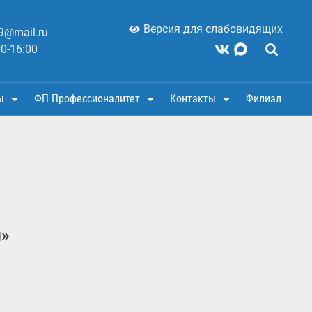
Версия для слабовидящих
9@mail.ru
00-16:00
ы
ФП Профессионалитет
Контакты
Филиал
ы»