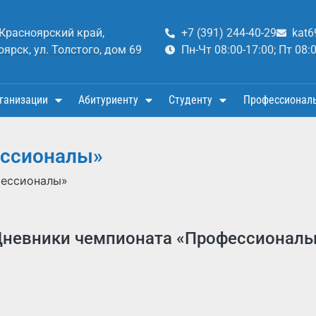
 Красноярский край,
+7 (391) 244-40-29
kat6
оярск, ул. Толстого, дом 69
Пн-Чт 08:00-17:00; Пт 08:
ганизации
Абитуриенту
Студенту
Профессионал
ессионалы»
фессионалы»
невники чемпионата «Профессионал