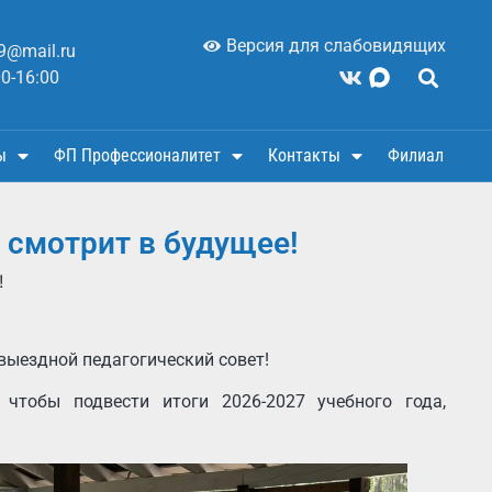
Версия для слабовидящих
9@mail.ru
00-16:00
ы
ФП Профессионалитет
Контакты
Филиал
 смотрит в будущее!
!
выездной педагогический совет!
 чтобы подвести итоги 2026-2027 учебного года,