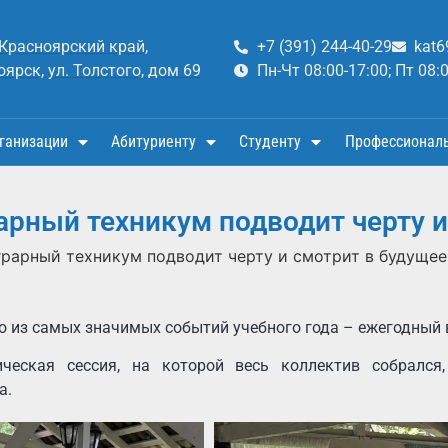
 Красноярский край,
+7 (391) 244-40-29
kat6
оярск, ул. Толстого, дом 69
Пн-Чт 08:00-17:00; Пт 08:
ганизации
Абитуриенту
Студенту
Профессионал
арный техникум подводит черту и
грарный техникум подводит черту и смотрит в будущее
о из самых значимых событий учебного года – ежегодный 
ческая сессия, на которой весь коллектив собрался,
а.