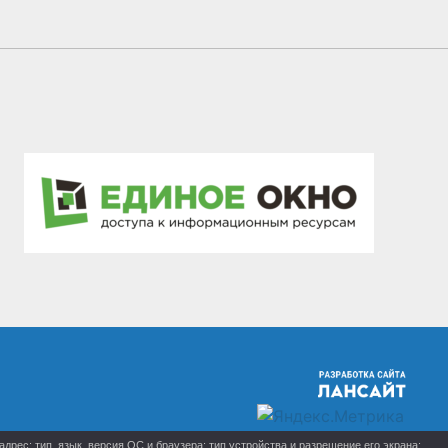
рес; тип, язык, версия ОС и браузера; тип устройства и разрешение его экрана;