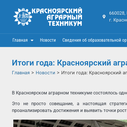
660028,
г. Красн
Главная
Новости
Сведения об образовательной ор
Итоги года: Красноярский агр
Главная
>
Новости
>
Итоги года: Красноярский а
В Красноярском аграрном техникуме состоялось одн
Это не просто совещание, а настоящая стратеги
проанализировать достижения и выявить точки рост