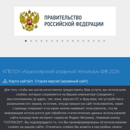
КГБПОУ «Красноярский аграрный техникум» ©® 2026
Карта сайта
Старая версия (архивный сайт)
Для того, чтобы мы могли качественно предоставить Вам услуги, мы используем
Политика конфиденциальности
cookies, которые сохраняются на Вашем компьютере (сведения о
местоположении; ip-адрес; тип, язык, версия ОС и браузера; тип устройства и
разрешение его экрана; источник, откуда пришел на сайт пользователь; какие
страницы открывает и на какие кнопки нажимает пользователь; эта же
информация используется для обработки статистических данных использования
сайта посредством интернет-сервисов Яндекс.Метрика). Нажимая кнопку
"СОГЛАСЕН", Вы подтверждаете то, что Вы проинформированы об использовании
cookies на нашем сайте. Отключить cookies Вы можете в настройках своего