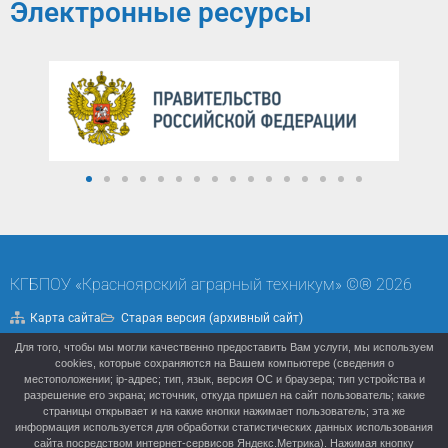
Электронные ресурсы
КГБПОУ «Красноярский аграрный техникум» ©® 2026
Карта сайта
Старая версия (архивный сайт)
Для того, чтобы мы могли качественно предоставить Вам услуги, мы используем
Политика конфиденциальности
cookies, которые сохраняются на Вашем компьютере (сведения о
местоположении; ip-адрес; тип, язык, версия ОС и браузера; тип устройства и
разрешение его экрана; источник, откуда пришел на сайт пользователь; какие
страницы открывает и на какие кнопки нажимает пользователь; эта же
информация используется для обработки статистических данных использования
сайта посредством интернет-сервисов Яндекс.Метрика). Нажимая кнопку