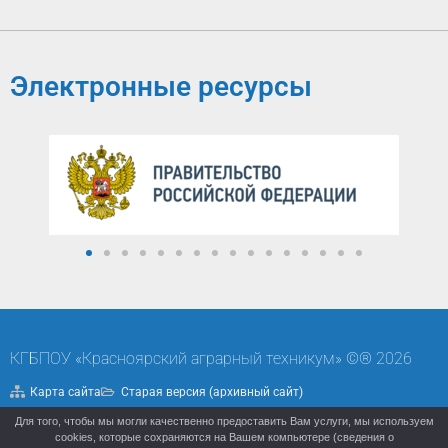
Электронные ресурсы
КГБПОУ «Красноярский аграрный техникум» ©® 2026
Карта сайта
Старая версия (архивный сайт)
Для того, чтобы мы могли качественно предоставить Вам услуги, мы используем
Политика конфиденциальности
cookies, которые сохраняются на Вашем компьютере (сведения о