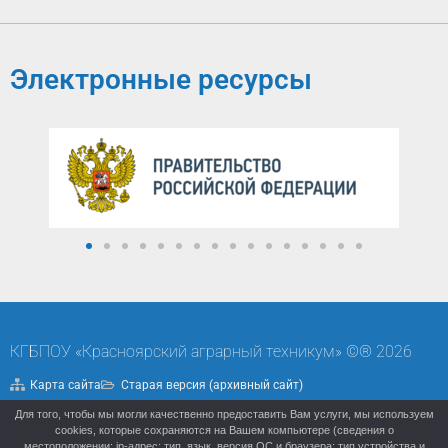
Электронные ресурсы
КГБПОУ «Красноярский аграрный техникум» ©® 2026
Карта сайта
Старая версия (архивный сайт)
Для того, чтобы мы могли качественно предоставить Вам услуги, мы используем
Политика конфиденциальности
cookies, которые сохраняются на Вашем компьютере (сведения о
местоположении; ip-адрес; тип, язык, версия ОС и браузера; тип устройства и