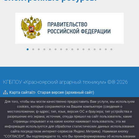
КГБПОУ «Красноярский аграрный техникум» ©® 2026
Карта сайта
Старая версия (архивный сайт)
Для того, чтобы мы могли качественно предоставить Вам услуги, мы используем
Политика конфиденциальности
cookies, которые сохраняются на Вашем компьютере (сведения о
местоположении; ip-адрес; тип, язык, версия ОС и браузера; тип устройства и
разрешение его экрана; источник, откуда пришел на сайт пользователь; какие
страницы открывает и на какие кнопки нажимает пользователь; эта же
информация используется для обработки статистических данных использования
сайта посредством интернет-сервисов Яндекс.Метрика). Нажимая кнопку
"СОГЛАСЕН", Вы подтверждаете то, что Вы проинформированы об использовании