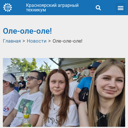
Красноярский аграрный
техникум
Оле-оле-оле!
Главная
>
Новости
>
Оле-оле-оле!