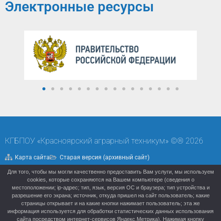
Электронные ресурсы
КГБПОУ «Красноярский аграрный техникум» ©® 2026
Карта сайта
Старая версия (архивный сайт)
Для того, чтобы мы могли качественно предоставить Вам услуги, мы используем
Политика конфиденциальности
cookies, которые сохраняются на Вашем компьютере (сведения о
местоположении; ip-адрес; тип, язык, версия ОС и браузера; тип устройства и
разрешение его экрана; источник, откуда пришел на сайт пользователь; какие
страницы открывает и на какие кнопки нажимает пользователь; эта же
информация используется для обработки статистических данных использования
сайта посредством интернет-сервисов Яндекс.Метрика). Нажимая кнопку