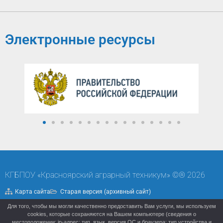
Электронные ресурсы
КГБПОУ «Красноярский аграрный техникум» ©® 2026
Карта сайта
Старая версия (архивный сайт)
Для того, чтобы мы могли качественно предоставить Вам услуги, мы используем
Политика конфиденциальности
cookies, которые сохраняются на Вашем компьютере (сведения о
местоположении; ip-адрес; тип, язык, версия ОС и браузера; тип устройства и