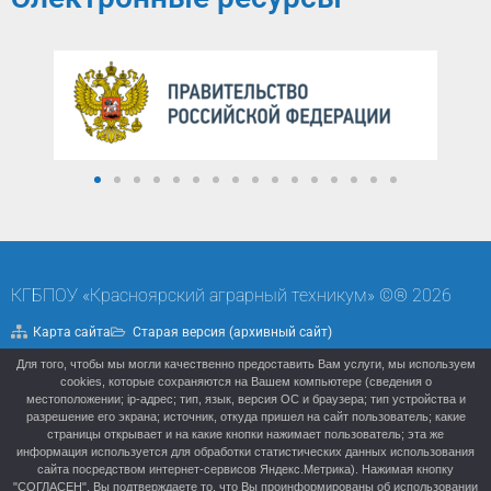
КГБПОУ «Красноярский аграрный техникум» ©® 2026
Карта сайта
Старая версия (архивный сайт)
Для того, чтобы мы могли качественно предоставить Вам услуги, мы используем
Политика конфиденциальности
cookies, которые сохраняются на Вашем компьютере (сведения о
местоположении; ip-адрес; тип, язык, версия ОС и браузера; тип устройства и
разрешение его экрана; источник, откуда пришел на сайт пользователь; какие
страницы открывает и на какие кнопки нажимает пользователь; эта же
информация используется для обработки статистических данных использования
сайта посредством интернет-сервисов Яндекс.Метрика). Нажимая кнопку
"СОГЛАСЕН", Вы подтверждаете то, что Вы проинформированы об использовании