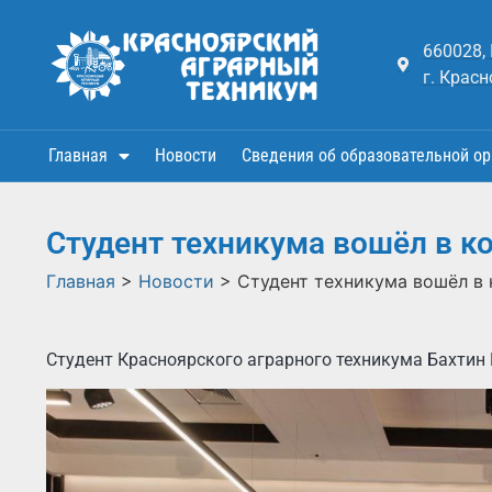
660028,
г. Красн
Главная
Новости
Сведения об образовательной ор
Студент техникума вошёл в к
Главная
>
Новости
>
Студент техникума вошёл в
Студент Красноярского аграрного техникума Бахтин 