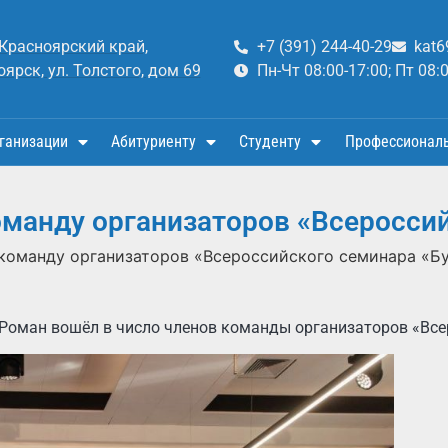
 Красноярский край,
+7 (391) 244-40-29
kat6
оярск, ул. Толстого, дом 69
Пн-Чт 08:00-17:00; Пт 08:
ганизации
Абитуриенту
Студенту
Профессионал
оманду организаторов «Всероссий
 команду организаторов «Всероссийского семинара «Бу
Роман вошёл в число членов команды организаторов «Всер