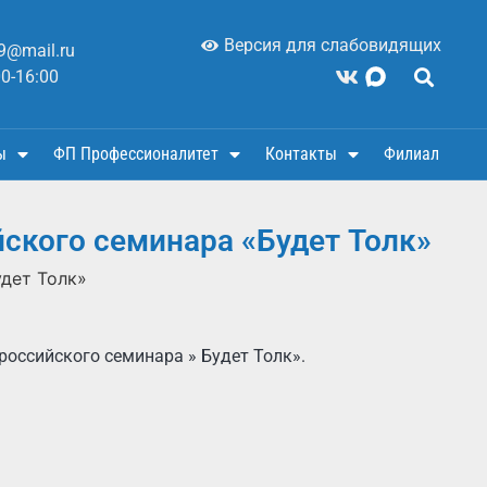
Версия для слабовидящих
9@mail.ru
00-16:00
ы
ФП Профессионалитет
Контакты
Филиал
ского семинара «Будет Толк»
дет Толк»
оссийского семинара » Будет Толк».