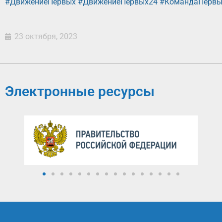
#ДвижениеПервых
#ДвижениеПервых24
#КомандаПервы
23 октября, 2023
Электронные ресурсы