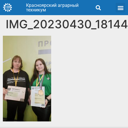
Красноярский аграрный
техникум
IMG_20230430_1814