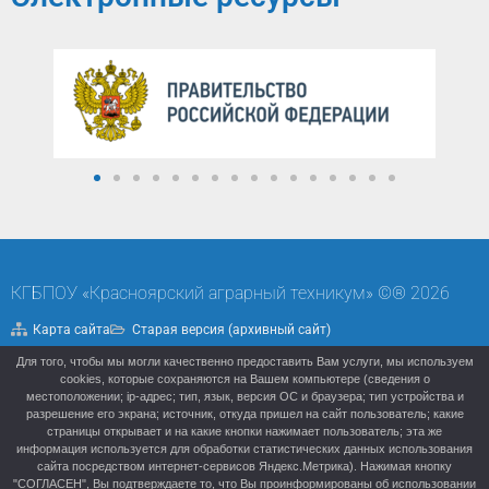
КГБПОУ «Красноярский аграрный техникум» ©® 2026
Карта сайта
Старая версия (архивный сайт)
Для того, чтобы мы могли качественно предоставить Вам услуги, мы используем
Политика конфиденциальности
cookies, которые сохраняются на Вашем компьютере (сведения о
местоположении; ip-адрес; тип, язык, версия ОС и браузера; тип устройства и
разрешение его экрана; источник, откуда пришел на сайт пользователь; какие
страницы открывает и на какие кнопки нажимает пользователь; эта же
информация используется для обработки статистических данных использования
сайта посредством интернет-сервисов Яндекс.Метрика). Нажимая кнопку
"СОГЛАСЕН", Вы подтверждаете то, что Вы проинформированы об использовании