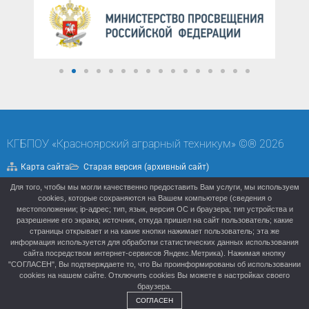
КГБПОУ «Красноярский аграрный техникум» ©® 2026
Карта сайта
Старая версия (архивный сайт)
Для того, чтобы мы могли качественно предоставить Вам услуги, мы используем
Политика конфиденциальности
cookies, которые сохраняются на Вашем компьютере (сведения о
местоположении; ip-адрес; тип, язык, версия ОС и браузера; тип устройства и
разрешение его экрана; источник, откуда пришел на сайт пользователь; какие
страницы открывает и на какие кнопки нажимает пользователь; эта же
информация используется для обработки статистических данных использования
сайта посредством интернет-сервисов Яндекс.Метрика). Нажимая кнопку
"СОГЛАСЕН", Вы подтверждаете то, что Вы проинформированы об использовании
cookies на нашем сайте. Отключить cookies Вы можете в настройках своего
браузера.
СОГЛАСЕН