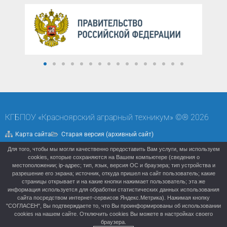
КГБПОУ «Красноярский аграрный техникум» ©® 2026
Карта сайта
Старая версия (архивный сайт)
Для того, чтобы мы могли качественно предоставить Вам услуги, мы используем
Политика конфиденциальности
cookies, которые сохраняются на Вашем компьютере (сведения о
местоположении; ip-адрес; тип, язык, версия ОС и браузера; тип устройства и
разрешение его экрана; источник, откуда пришел на сайт пользователь; какие
страницы открывает и на какие кнопки нажимает пользователь; эта же
информация используется для обработки статистических данных использования
сайта посредством интернет-сервисов Яндекс.Метрика). Нажимая кнопку
"СОГЛАСЕН", Вы подтверждаете то, что Вы проинформированы об использовании
cookies на нашем сайте. Отключить cookies Вы можете в настройках своего
браузера.