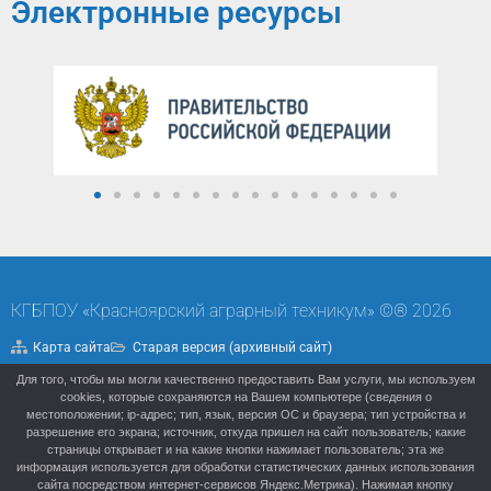
Электронные ресурсы
КГБПОУ «Красноярский аграрный техникум» ©® 2026
Карта сайта
Старая версия (архивный сайт)
Для того, чтобы мы могли качественно предоставить Вам услуги, мы используем
Политика конфиденциальности
cookies, которые сохраняются на Вашем компьютере (сведения о
местоположении; ip-адрес; тип, язык, версия ОС и браузера; тип устройства и
разрешение его экрана; источник, откуда пришел на сайт пользователь; какие
страницы открывает и на какие кнопки нажимает пользователь; эта же
информация используется для обработки статистических данных использования
сайта посредством интернет-сервисов Яндекс.Метрика). Нажимая кнопку