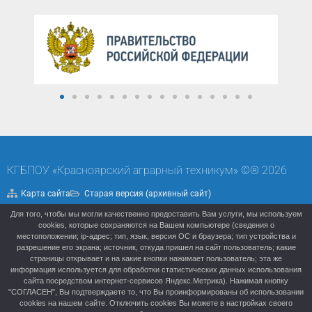
КГБПОУ «Красноярский аграрный техникум» ©® 2026
Карта сайта
Старая версия (архивный сайт)
Для того, чтобы мы могли качественно предоставить Вам услуги, мы используем
Политика конфиденциальности
cookies, которые сохраняются на Вашем компьютере (сведения о
местоположении; ip-адрес; тип, язык, версия ОС и браузера; тип устройства и
разрешение его экрана; источник, откуда пришел на сайт пользователь; какие
страницы открывает и на какие кнопки нажимает пользователь; эта же
информация используется для обработки статистических данных использования
сайта посредством интернет-сервисов Яндекс.Метрика). Нажимая кнопку
"СОГЛАСЕН", Вы подтверждаете то, что Вы проинформированы об использовании
cookies на нашем сайте. Отключить cookies Вы можете в настройках своего