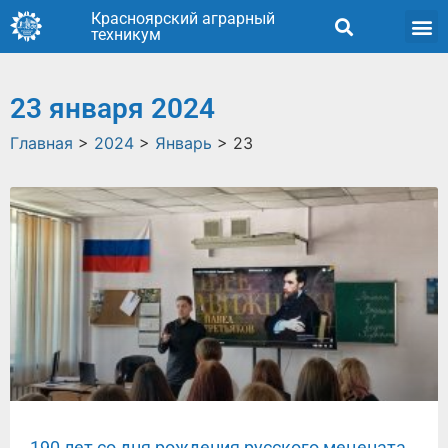
Красноярский аграрный
техникум
23 января 2024
Главная
>
2024
>
Январь
>
23
190 лет со дня рождения русского мецената,