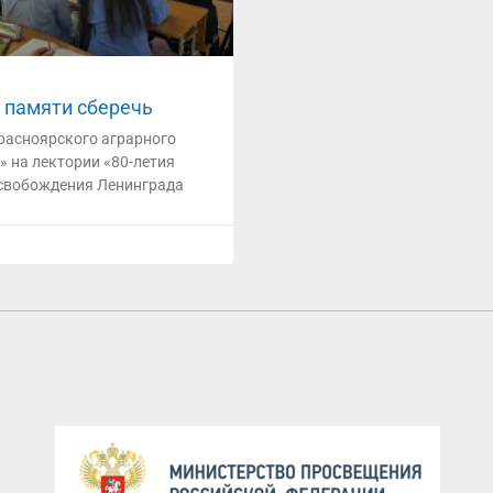
 памяти сберечь
расноярского аграрного
» на лектории «80-летия
свобождения Ленинграда