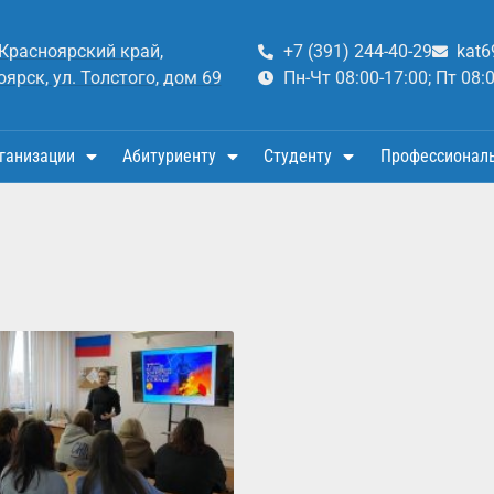
 Красноярский край,
+7 (391) 244-40-29
kat6
оярск, ул. Толстого, дом 69
Пн-Чт 08:00-17:00; Пт 08:
ганизации
Абитуриенту
Студенту
Профессионал