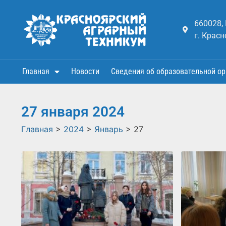
660028,
г. Красн
Главная
Новости
Сведения об образовательной ор
27 января 2024
Главная
>
2024
>
Январь
>
27