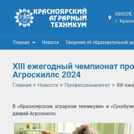
660028,
г. Красн
Главная
Новости
Сведения об образовательной ор
ХIII ежегодный чемпионат пр
Агроскиллс 2024
Главная
>
Новости
>
Профессионалитет
>
ХIII е
В «Красноярском аграрном техникуме» и «Сухобуз
дверей Агроскиллс.