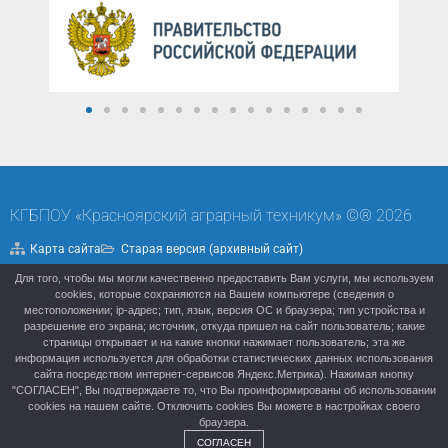
КГБПОУ «Красноярский аграрный техникум» ©® 2026
Карта сайта
Старая версия (архивный сайт)
Для того, чтобы мы могли качественно предоставить Вам услуги, мы используем
Политика конфиденциальности
cookies, которые сохраняются на Вашем компьютере (сведения о
местоположении; ip-адрес; тип, язык, версия ОС и браузера; тип устройства и
разрешение его экрана; источник, откуда пришел на сайт пользователь; какие
страницы открывает и на какие кнопки нажимает пользователь; эта же
информация используется для обработки статистических данных использования
сайта посредством интернет-сервисов Яндекс.Метрика). Нажимая кнопку
"СОГЛАСЕН", Вы подтверждаете то, что Вы проинформированы об использовании
cookies на нашем сайте. Отключить cookies Вы можете в настройках своего
браузера.
СОГЛАСЕН