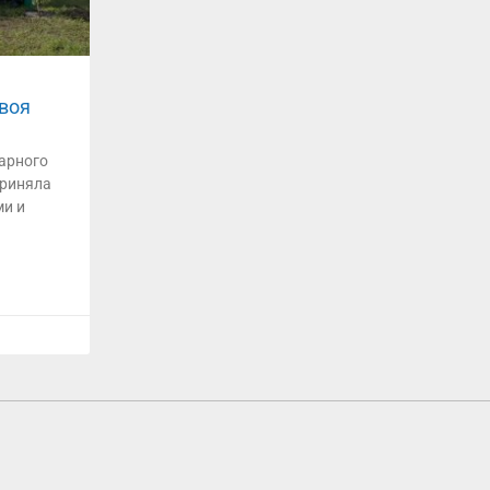
своя
рарного
приняла
ми и