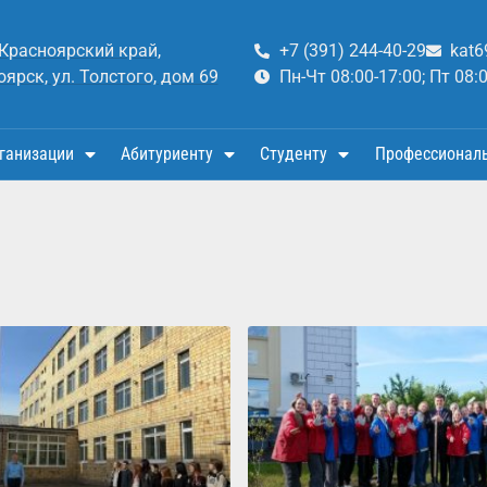
 Красноярский край,
+7 (391) 244-40-29
kat6
оярск, ул. Толстого, дом 69
Пн-Чт 08:00-17:00; Пт 08:
ганизации
Абитуриенту
Студенту
Профессионал