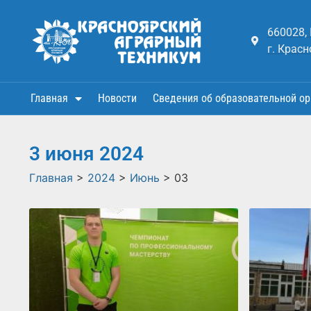
660028,
г. Красн
Главная
Новости
Сведения об образовательной ор
3 июня 2024
Главная
>
2024
>
Июнь
>
03