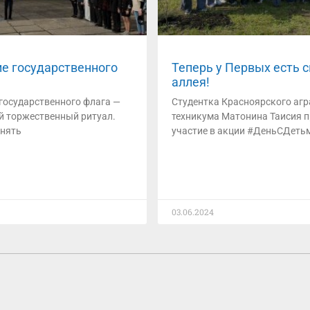
е государственного
Теперь у Первых есть 
аллея!
государственного флага —
Студентка Красноярского аг
й торжественный ритуал.
техникума Матонина Таисия 
днять
участие в акции #ДеньСДеть
03.06.2024