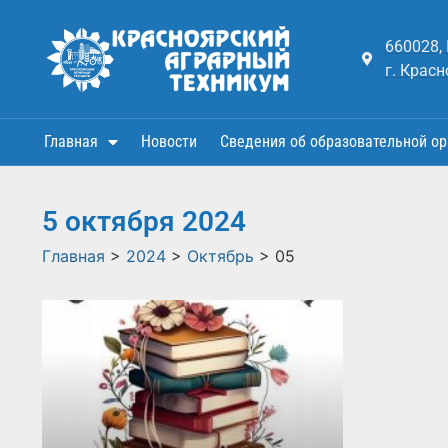
660028,
г. Красн
Главная
Новости
Сведения об образовательной ор
5 октября 2024
Главная
>
2024
>
Октябрь
>
05